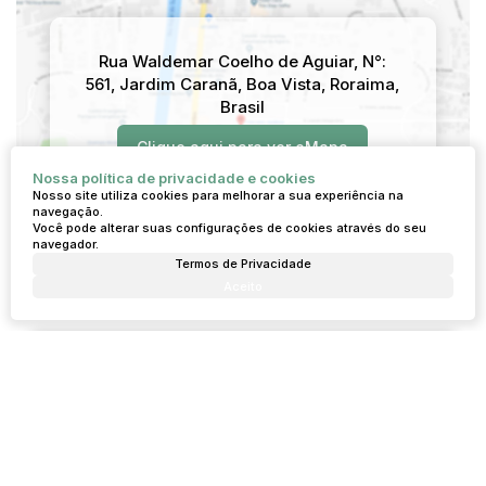
Rua Waldemar Coelho de Aguiar
,
N°:
561
,
Jardim Caranã
,
Boa Vista
,
Roraima
,
Brasil
Clique aqui para ver o
Mapa
Nossa política de privacidade e cookies
Nosso site utiliza cookies para melhorar a sua experiência na
navegação.
Você pode alterar suas configurações de cookies através do seu
navegador.
Termos de Privacidade
Imóveis relacionados
Aceito
Casa
56