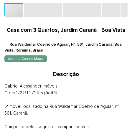
Casa com 3 Quartos, Jardim Caranã - Boa Vista
Rua Waldemar Coelho de Aguiar
,
N°:
561
,
Jardim Caranã
,
Boa
Vista
,
Roraima
,
Brasil
Abrir no Google Maps
Descrição
Gabriel Alessander Imóveis
Creci 122 PJ 27ª Região/RR
📍Imóvel localizado na Rua Waldemar Coelho de Aguiar, n°
561, Caranã.
Composto pelos seguintes compartimentos: