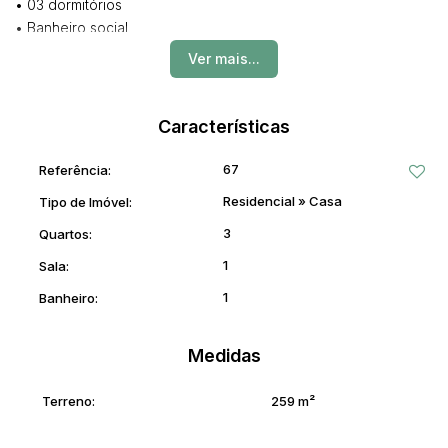
• 03 dormitórios
• Banheiro social
• Sala de Estar
Ver mais...
• Cozinha
• Área de Serviço
• 02 Garagens.
Características
📏Tamanho do terreno: 259,15m²
67
Referência:
Residencial
»
Casa
Tipo de Imóvel:
💰Investimento de: R$400.000,00
3
Quartos:
Agende uma visita com um de nossos corretores.
1
Sala:
Contato: (95) 98114-5230 e (95) 3623-2238
1
Banheiro:
Medidas
Terreno:
259 m²