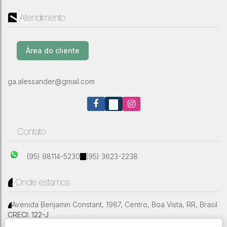
Atendimento
Casa com 2 Quartos
,
Brasil
Área do cliente
ga.alessander@gmail.com
2
2
Contato
(95) 98114-5230
(95) 3623-2238
Onde estamos
Avenida Benjamin Constant
,
1987
,
Centro
,
Boa Vista
,
RR
,
Brasil
CRECI: 122-J