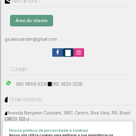
Atendimento
Prédio locação - Parte Superior
Av. Presidente Dutra
,
N°:
1234
,
Aparecida
,
Boa Vista
,
Área do cliente
Roraima
,
Brasil
ga.alessander@gmail.com
Contato
(95) 98114-5230
(95) 3623-2238
Onde estamos
Avenida Benjamin Constant
,
1987
,
Centro
,
Boa Vista
,
RR
,
Brasil
CRECI: 122-J
Nossa política de privacidade e cookies
//Modelo 1
Nosso site utiliza cookies para melhorar a sua experiência na