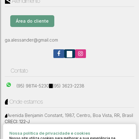
Atendimento
Casa com 3 Quartos, Jardim Caranã - Boa
Vista
Rua Waldemar Coelho de Aguiar
,
N°:
561
,
Jardim Caranã
,
Área do cliente
Boa Vista
,
Roraima
,
Brasil
ga.alessander@gmail.com
3
1
Contato
(95) 98114-5230
(95) 3623-2238
Onde estamos
Avenida Benjamin Constant
,
1987
,
Centro
,
Boa Vista
,
RR
,
Brasil
CRECI: 122-J
Nossa política de privacidade e cookies
//Modelo 1
Nosso site utiliza cookies para melhorar a sua experiência na