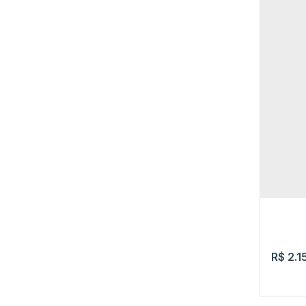
Av. 
Casa
,
587m
R$
2.1