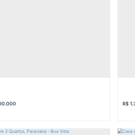
 com 3 quartos à Venda, São Vicente -
Cas
Vista
Apa
nto Brasil
,
São Vicente
,
Boa Vista
,
Roraima
,
Brasil
Av. 
Boa 
4
3
00.000
R$
1.