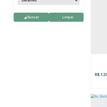
Detalhes
Rua 
Buscar
Limpar
Casa
,
371m
R$
1.2