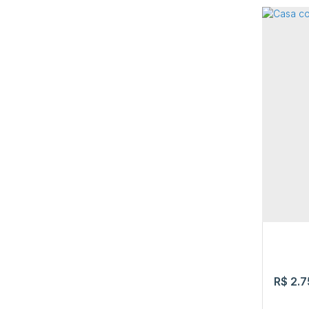
Casa
Rua Mi
Rorai
3
R$
2.7