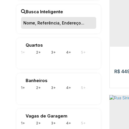
(1)
Av. R
Boa Vi
Busca Inteligente
Santa Cecília (1)
2
Quartos
1+
2+
3+
4+
5+
R$
449
Banheiros
1+
2+
3+
4+
5+
Vagas de Garagem
1+
2+
3+
4+
5+