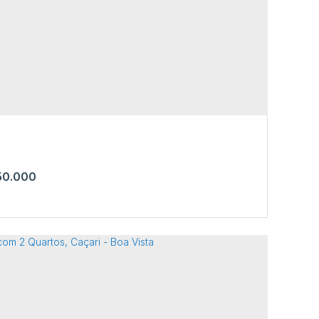
Waldemar Coelho de Aguiar
,
N°:
561
,
Jardim Caranã
,
Vista
,
Roraima
,
Brasil
1
0.000