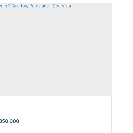
a com 4 Quartos, Paraviana - Boa Vista
jeira
,
N°:
895
,
Paraviana
,
Boa Vista
,
Roraima
,
Brasil
4
350.000