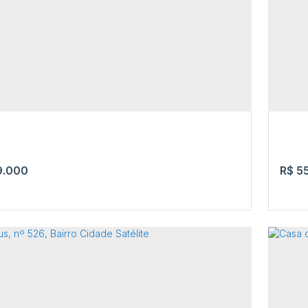
aimundo Rodrigues Coelho
,
Senador Hélio Campos
,
Rua 
sta
,
Roraima
,
Brasil
Boa 
2
3
.000
R$
55