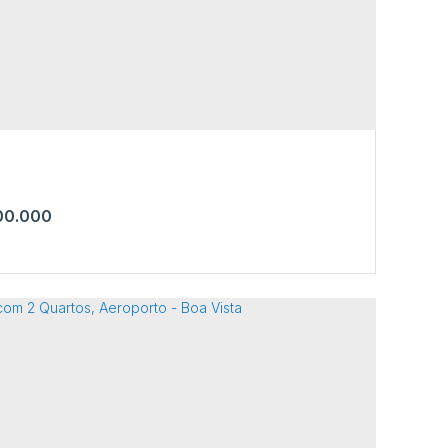
0.000
a com 3 Quartos, Jardim Caranã - Boa
ta