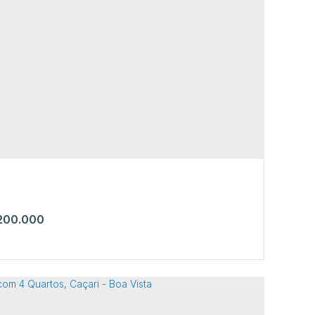
a com 2 Quartos, Caçari - Boa Vista
 69301-072
,
Rua Itaúba
,
N°:
1428
,
Caçari
,
Boa Vista
,
ima
,
Brasil
1
200.000