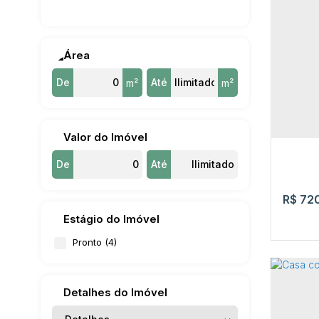
Casa
Rua Ra
Rorai
Área
De
Até
m²
m²
2
Valor do Imóvel
De
Até
R$
720
Estágio do Imóvel
Pronto (4)
Detalhes do Imóvel