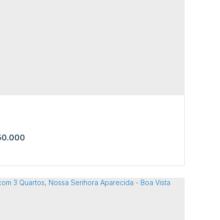
a com 2 Quartos, Aeroporto - Boa Vista
arapes
,
N°:
1067
,
Aeroporto
,
Boa Vista
,
Roraima
,
Brasil
2
0.000