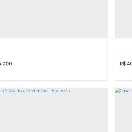
.000
R$
40
 à Venda, Senador Hélio Campos
Cas
Vis