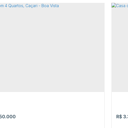
 com 3 Quartos, Paraviana - Boa Vista
Cas
nistro Sérgio Mota
,
N°:
420
,
Paraviana
,
Boa Vista
,
Cere
ma
,
Brasil
3
4
50.000
R$
3.