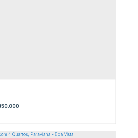
a com 3 Quartos, Nossa Senhora
recida - Boa Vista
Presidente Dutra
,
N°:
844
,
Nossa Senhora Aparecida
,
Vista
,
Roraima
,
Brasil
2
350.000