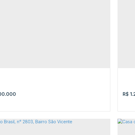
Sírius, nº 526, Bairro Cidade Satélite
Cas
N°:
526
,
Cidade Satélite
,
Boa Vista
,
Roraima
,
Brasil
CEP:
Rora
²
3
4
2
00.000
R$
1.