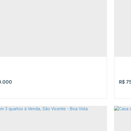
 com 2 Quartos, Centenário - Boa Vista
Cas
imundo da Silva Bríglia
,
N°:
3
,
Centenário
,
Boa Vista
,
Guar
ma
,
Brasil
3
2
.000
R$
75